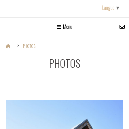
Langue
▼
Menu
La ferme de Clémence





PHOTOS
PHOTOS